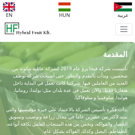
عربية
HUN
EN
المقدمة
تأسست شركة فيجا برو عام 2019 كشركة عائلية مكونة من
شخصين، وبدأت بالتقدم والتطور حتى أصبحت شركة توظف
العديد من العاملين فيها. شركتنا كانت تعمل في البداية داخل
هنغاريا فقط، والآن تعمل في عدة بلدان مثل: بولندا، رومانيا،
هولندا, سلوفينيا و سلوفاكيا.
بدأت فكرة تأسيس الشركة بالاعتماد على خبرة مؤسسيها والتي
تمتد لأكثر من عشرين عاماً في مجال زراعة وتوضيب وتسويق
الخضار والفواكه، ونخص من هذه المنتجات الفلفل بكافة أنواعه،
الطماطم، البصل وكذلك الفواكه بشكل عام.