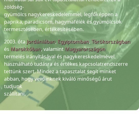
zöldség-
gyümölcs nagykereskedelemmel, legfőképpen a
paprika, paradicsom, hagymafélék és gyümölcsök
termesztésében, értékesítésében.
2003. óta
Jordániában
,
Egyiptomban
,
Törökországban
és
Marokkóban
, valamint
Magyarországon
termelés irányításával és nagykereskedelmével,
használható tudásra és értékes kapcsolatrendszerre
tettünk szert. Mindez a tapasztalat segít minket
abban, hogy vevőinknek kiváló minőségű árut
tudjunk
szállítani.