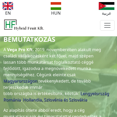
EN
HUN
عربية
BEMUTATKOZÁS
A
Vega Pro Kft.
2019. novemberében alakult meg
családi vállalkozásként két fővel, majd szépen
lassan több munkatársat foglalkoztató céggé
fejlődött, igazodva a megnövekedett munka
mennyiségéhez. Cégünk eleinte csak
Magyarországon
tevékenykedett, de tovább
terjeszkedve immár
több országba is értékesítünk, köztük:
Lengyelország
,
Románia
,
Hollandia,
Szlovénia és Szlovákia
.
Az alapítás ötlete abból eredt, hogy a cég
munkatársai sok évi tapasztalattal rendelkeztek a